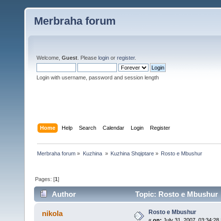
Merbraha forum
Welcome,
Guest
. Please
login
or
register
.
Login with username, password and session length
Home
Help
Search
Calendar
Login
Register
Merbraha forum
»
Kuzhina 
»
Kuzhina Shqiptare
»
Rosto e Mbushur 
Pages: [
1
]
Author
Topic: Rosto e Mbushur 
Rosto e Mbushur
nikola
«
on:
July 31, 2007, 03:34:28