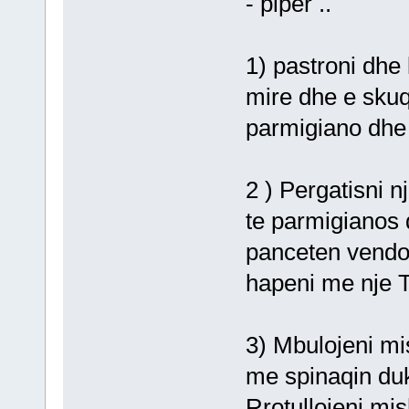
- piper ..
1) pastroni dhe 
mire dhe e skuq
parmigiano dhe 
2 ) Pergatisni 
te parmigianos d
panceten vendos
hapeni me nje 
3) Mbulojeni m
me spinaqin duk
Rrotullojeni mis