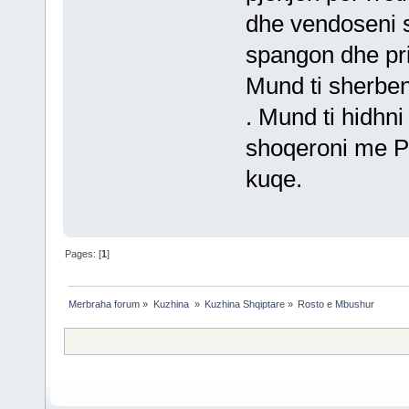
dhe vendoseni s
spangon dhe prit
Mund ti sherben
. Mund ti hidhn
shoqeroni me P
kuqe.
Pages: [
1
]
Merbraha forum
»
Kuzhina 
»
Kuzhina Shqiptare
»
Rosto e Mbushur 