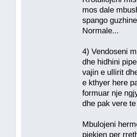
mos dale mbush
spango guzhine
Normale...
4) Vendoseni mi
dhe hidhini pip
vajin e ullirit 
e kthyer here p
formuar nje ngjy
dhe pak vere te
Mbulojeni herme
pjekjen per rreth