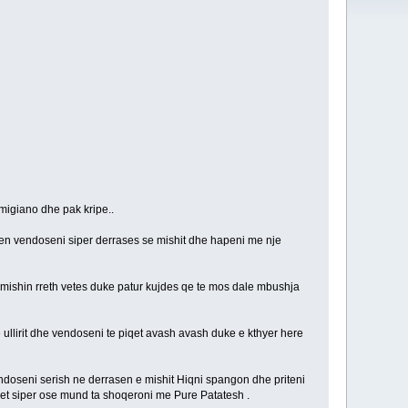
rmigiano dhe pak kripe..
eten vendoseni siper derrases se mishit dhe hapeni me nje
mishin rreth vetes duke patur kujdes qe te mos dale mbushja
 ullirit dhe vendoseni te piqet avash avash duke e kthyer here
vendoseni serish ne derrasen e mishit Hiqni spangon dhe priteni
e vet siper ose mund ta shoqeroni me Pure Patatesh .