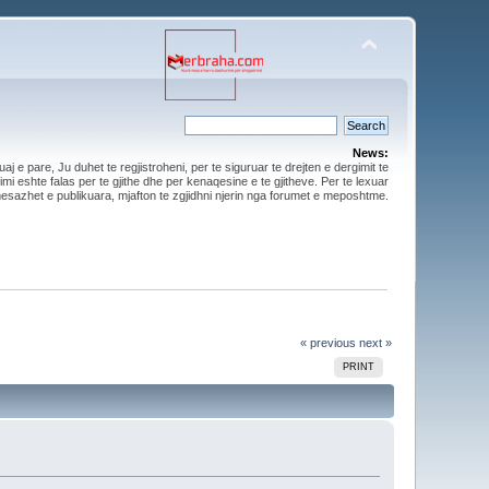
News:
aj e pare, Ju duhet te regjistroheni, per te siguruar te drejten e dergimit te
mi eshte falas per te gjithe dhe per kenaqesine e te gjitheve. Per te lexuar
esazhet e publikuara, mjafton te zgjidhni njerin nga forumet e meposhtme.
« previous
next »
PRINT