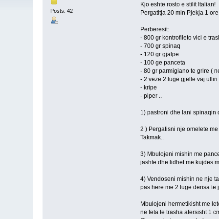
Kjo eshte rosto e stilit Italian!
Posts: 42
Pergatitja 20 min Pjekja 1 or
Perberesit:
- 800 gr kontrofileto vici e tra
- 700 gr spinaq
- 120 gr gjalpe
- 100 ge panceta
- 80 gr parmigiano te grire (
- 2 veze 2 luge gjelle vaj ulliri
- kripe
- piper ..
1) pastroni dhe lani spinaqin 
2 ) Pergatisni nje omelete me
Takmak..
3) Mbulojeni mishin me pance
jashte dhe lidhet me kujdes 
4) Vendoseni mishin ne nje ta
pas here me 2 luge derisa te j
Mbulojeni hermetikisht me let
ne feta te trasha afersisht 1 