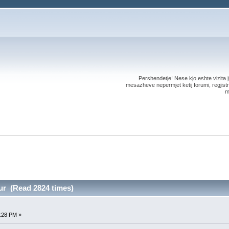
Pershendetje! Nese kjo eshte vizita ju
mesazheve nepermjet ketij forumi, regjistri
m
r (Read 2824 times)
4:28 PM »