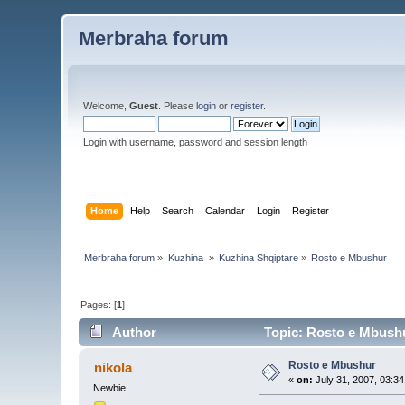
Merbraha forum
Welcome,
Guest
. Please
login
or
register
.
Login with username, password and session length
Home
Help
Search
Calendar
Login
Register
Merbraha forum
»
Kuzhina 
»
Kuzhina Shqiptare
»
Rosto e Mbushur 
Pages: [
1
]
Author
Topic: Rosto e Mbushu
Rosto e Mbushur
nikola
«
on:
July 31, 2007, 03:3
Newbie