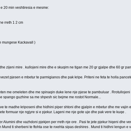
e e 20 min veshtiresia e mesme:
she rreth 1 2 cm
 ne mungese Kackavall )
dhe zijeni mire . kullojeni mire dhe e skuqim ne tigan me 20 gr gjalpe dhe 60 gr pa
 vezet pjesen e mbetur te parmigianos dhe pak kripe. Priteni ne feta te holla panc
ten me omeleten dhe me spinaqin duke lene nje pjese te pambuluar . Rrotullojeni 
me spango guzhine sa me shpesh sic bejme me rostot Normale...
ve te madhe kriposeni dhe hidhini piper shtoni dhe gjalpin e mbetur dhe me vajin e
ete formuar nje ngjyre si e pjekur. Lageni me nje gote uje dhe pak vere te kuqe .
er Alumini dhe vazhdoni pjekjen per rreth nje ore . Pasi te jete pjekur hiqeni dhe 
cm Mund ti sherbeni te ftohta ose te nxehta sipas deshires . Mund ti hidhni lengun 