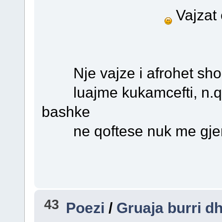
Vajzat
Nje vajze i afrohet shokut
luajme kukamcefti, n.q.s
bashke
ne qoftese nuk me gjen m
43
Poezi
/
Gruaja burri d