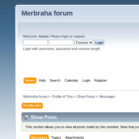
Merbraha forum
Welcome,
Guest
. Please
login
or
register
.
Login with username, password and session length
Home
Help
Search
Calendar
Login
Register
Merbraha forum
»
Profile of Tina
»
Show Posts
»
Messages
Profile Info
Show Posts
This section allows you to view all posts made by this member. Note that y
Messages
Topics
Attachments