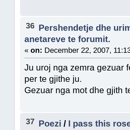
36
Pershendetje dhe uri
anetareve te forumit.
«
on:
December 22, 2007, 11:1
Ju uroj nga zemra gezuar fe
per te gjithe ju.
Gezuar nga mot dhe gjith te
37
Poezi
/
I pass this ros