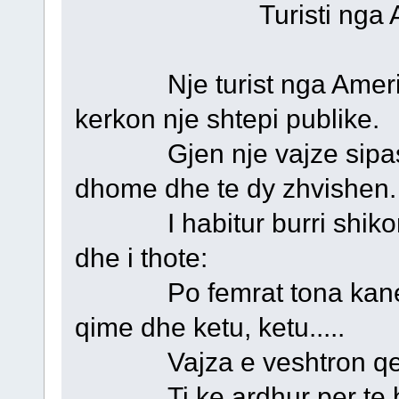
Turisti nga Am
Nje turist nga Amerika 
kerkon nje shtepi publike.
Gjen nje vajze sipas des
dhome dhe te dy zhvishen.
I habitur burri shikon 
dhe i thote:
Po femrat tona kane qi
qime dhe ketu, ketu.....
Vajza e veshtron qete d
Ti ke ardhur per te bere