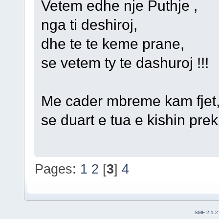
Vetem edhe nje Puthje ,
nga ti deshiroj,
dhe te te keme prane,
se vetem ty te dashuroj !!!
Me cader mbreme kam fjet
se duart e tua e kishin pre
Pages:
1
2
[
3
]
4
SMF 2.1.2