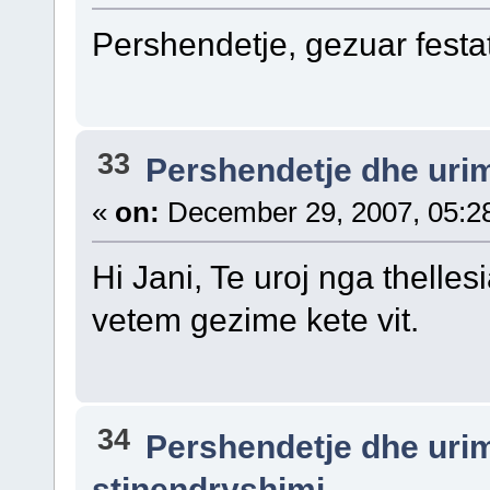
Pershendetje, gezuar festat 
33
Pershendetje dhe uri
«
on:
December 29, 2007, 05:2
Hi Jani, Te uroj nga thell
vetem gezime kete vit.
34
Pershendetje dhe uri
stinendryshimi