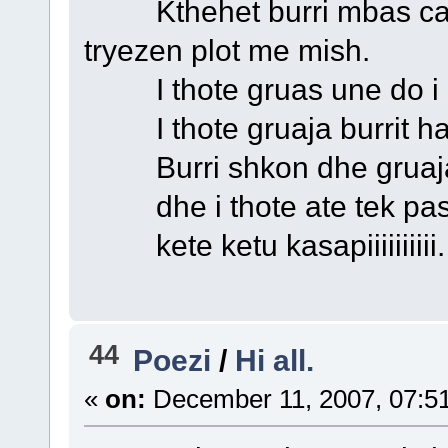
Kthehet burri mbas ca or
tryezen plot me mish.
I thote gruas une do i ha
I thote gruaja burrit ha
Burri shkon dhe gruaja n
dhe i thote ate tek pasqyr
kete ketu kasapiiiiiiiii
44
Poezi
/
Hi all.
«
on:
December 11, 2007, 07:5