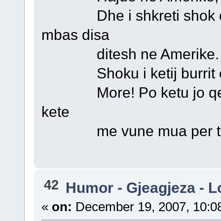
Dhe i shkreti shok e he
mbas disa
ditesh ne Amerike.
Shoku i ketij burrit e m
More! Po ketu jo qe nuk
kete
me vune mua per ti s
42
Humor - Gjeagjeza - L
«
on:
December 19, 2007, 10:0