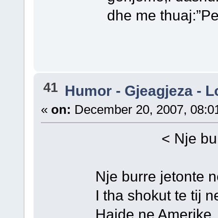
dhe me thuaj:”Per ty 
41
Humor - Gjeagjeza - L
«
on:
December 20, 2007, 08:0
< Nje burre ne
Nje burre jetonte ne
I tha shokut te tij ne 
Hajde ne Amerike, se ke