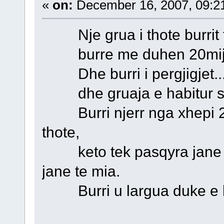
«
on:
December 16, 2007, 09:2
Nje grua i thote burrit t
burre me duhen 20mije l
Dhe burri i pergjigjet...
dhe gruaja e habitur s
Burri njerr nga xhepi 20 
thote,
keto tek pasqyra jane t
jane te mia.
Burri u largua duke e le