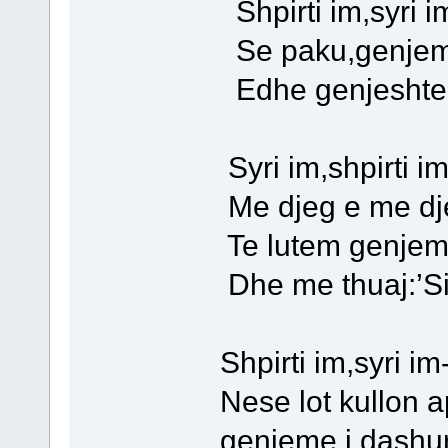
Shpirti im,syri im u
Se paku,genjeme n
Edhe genjeshter te jet
Syri im,shpirti im s’m
Me djeg e me djeg mal
Te lutem genjeme d
Dhe me thuaj:’Si ti nu
Shpirti im,syri im-Ku 
Nese lot kullon apo
genjeme,i dashur,s