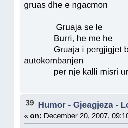
gruas dhe e ngacmon
Gruaja se le
Burri, he me he
Gruaja i pergjigjet burr
autokombanjen
per nje kalli misri une!
39
Humor - Gjeagjeza - L
«
on:
December 20, 2007, 09:1