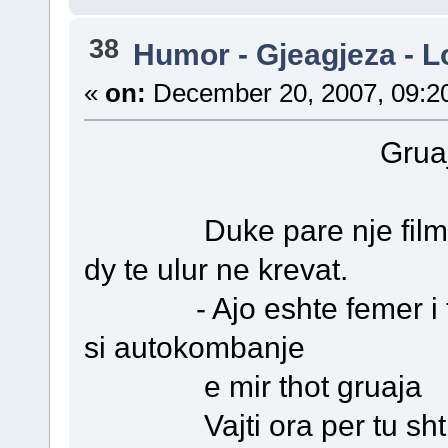
38
Humor - Gjeagjeza - L
«
on:
December 20, 2007, 09:2
Gruaja de
Duke pare nje film nje
dy te ulur ne krevat.
- Ajo eshte femer i thote
si autokombanje
e mir thot gruaja
Vajti ora per tu shtrire,