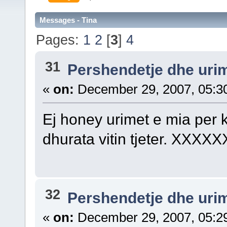
Messages - Tina
Pages:
1
2
[
3
]
4
31
Pershendetje dhe uri
«
on:
December 29, 2007, 05:3
Ej honey urimet e mia per k
dhurata vitin tjeter. XXXX
32
Pershendetje dhe uri
«
on:
December 29, 2007, 05:2