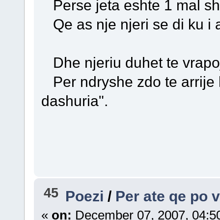
Perse jeta eshte 1 mal shu
Qe as nje njeri se di ku i a
Dhe njeriu duhet te vrapo
Per ndryshe zdo te arrije k
dashuria".
45
Poezi
/
Per ate qe po v
«
on:
December 07, 2007, 04:5