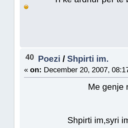
40
Poezi
/
Shpirti im.
«
on:
December 20, 2007, 08:1
Me genje nga n
Shpirti im,syri im sm