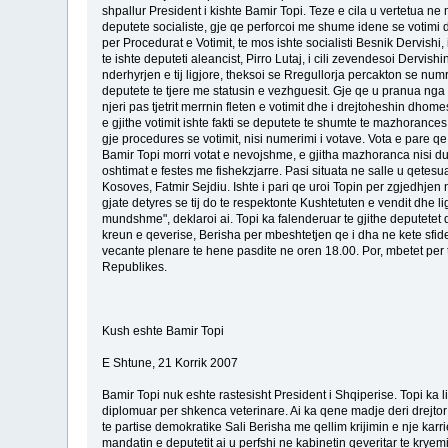
shpallur President i kishte Bamir Topi. Teze e cila u vertetua
deputete socialiste, gje qe perforcoi me shume idene se votimi do 
per Procedurat e Votimit, te mos ishte socialisti Besnik Dervishi
te ishte deputeti aleancist, Pirro Lutaj, i cili zevendesoi Dervishin
nderhyrjen e tij ligjore, theksoi se Rregullorja percakton se num
deputete te tjere me statusin e vezhguesit. Gje qe u pranua nga t
njeri pas tjetrit merrnin fleten e votimit dhe i drejtoheshin dhom
e gjithe votimit ishte fakti se deputete te shumte te mazhorances
gje procedures se votimit, nisi numerimi i votave. Vota e pare qe 
Bamir Topi morri votat e nevojshme, e gjitha mazhoranca nisi duar
oshtimat e festes me fishekzjarre. Pasi situata ne salle u qetesua d
Kosoves, Fatmir Sejdiu. Ishte i pari qe uroi Topin per zgjedhjen n
gjate detyres se tij do te respektonte Kushtetuten e vendit dhe lig
mundshme", deklaroi ai. Topi ka falenderuar te gjithe deputetet qe
kreun e qeverise, Berisha per mbeshtetjen qe i dha ne kete sfide
vecante plenare te hene pasdite ne oren 18.00. Por, mbetet per t
Republikes.
Kush eshte Bamir Topi
E Shtune, 21 Korrik 2007
Bamir Topi nuk eshte rastesisht President i Shqiperise. Topi ka l
diplomuar per shkenca veterinare. Ai ka qene madje deri drejtor i
te partise demokratike Sali Berisha me qellim krijimin e nje karr
mandatin e deputetit ai u perfshi ne kabinetin qeveritar te kryemi