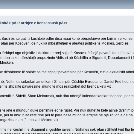
 kohÃ« pÃ«r arritjen e konsensusit pÃ«r
it Bush është gati t’i kushtojë edhe disa muaj kohë përpjekjeve për krijimin e kon
o plan për Kosovën, që nuk ka mbështetjen e aleates politike të Moskës, Serbisë:
ërhiqet nga objektivi i deklaruar prej saj, që Kosova të fitojë pavarësinë në bazë të 
vazhdon ta kundërshtojë propozimin Ahtisari në Këshillin e Sigurimit, Departamenti i S
e Moskën.
 se dëshironte të shihte sa më shpejt pavarësinë për Kosovën, e cila aktualisht ad
në, Ndihmës sekretari amerikan i Shtetit për Çështje Evropiane, Daniel Frid hodhi
 të shpallte pavarësinë, mund të mos realizohet dot brenda këtij viti.
entit të Shtetit, Shon Mekormak, nuk dha ndonjë kalendar konkret hapash, por tha 
 jetë e mundur, duke përfshirë edhe rusët. Por nuk duhet të ketë asnjë dyshim për fa
 për ta diskutuar këtë dhe për të parë nëse mund të arrijmë në një zgjidhje që na 
 angazhuar tani," - tha zoti Mekormak.
ime në Këshillin e Sigurimit si çështje javësh, Ndihmës sekretari i Shtetit Frid tha