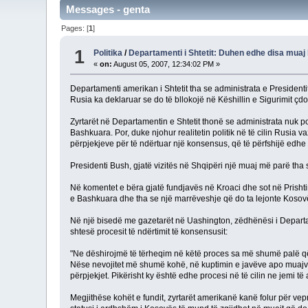
Messages - genta
Pages: [
1
]
1
Politika
/
Departamenti i Shtetit: Duhen edhe disa muaj
«
on:
August 05, 2007, 12:34:02 PM »
Departamenti amerikan i Shtetit tha se administrata e President
Rusia ka deklaruar se do të bllokojë në Këshillin e Sigurimit çd
Zyrtarët në Departamentin e Shtetit thonë se administrata nuk po t
Bashkuara. Por, duke njohur realitetin politik në të cilin Rusia 
përpjekjeve për të ndërtuar një konsensus, që të përfshijë edh
Presidenti Bush, gjatë vizitës në Shqipëri një muaj më parë tha
Në komentet e bëra gjatë fundjavës në Kroaci dhe sot në Prishti
e Bashkuara dhe tha se një marrëveshje që do ta lejonte Kosovën
Në një bisedë me gazetarët në Uashington, zëdhënësi i Departam
shtesë procesit të ndërtimit të konsensusit:
"Ne dëshirojmë të tërheqim në këtë proces sa më shumë palë që të
Nëse nevojitet më shumë kohë, në kuptimin e javëve apo muajve,
përpjekjet. Pikërisht ky është edhe procesi në të cilin ne jemi të
Megjithëse kohët e fundit, zyrtarët amerikanë kanë folur për vepr