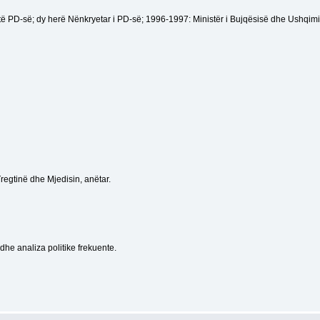
r të PD-së; dy herë Nënkryetar i PD-së; 1996-1997: Ministër i Bujqësisë dhe Ushqimi
regtinë dhe Mjedisin, anëtar.
he analiza politike frekuente.