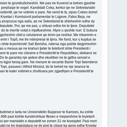
s nisen te grumbulloheshin. Me pas ne Kuvend ia behen gjashte
je perplasje te vogel. Kandidati Ceka, kerkoi qe ne Sekretariatin
esidentit, qe ne votimin e pare. Ne vend te tij, sipas Cekes duhet
lle. Kryetari i Komisionit parlamentar te Ligjeve, Fatos Beja, ne
e, u propozua nga salla, qe ne Sekretariat te shtoheshin edhe dy
deputete. Por, qe me pas, u shtuan edhe tre te tjere. Deputetet
pi do te merrte votat e mjaftueshme. Atyre u qeshte nuri. E bukura
degjoheshin zilet e celulareve qe binin pa reshtur. Me mbarimin e
mri i Topit, me tre nderprerje te tjera. Ne fund, kur u kuptua se
en ishte kryeministri Sali Berisha. ndersa nga jashte degjoheshin
 pas u mesua qe ne krahun tjeter te telefonit ishte Presidenti i
 here te pare me cilesine e Presidentit te Republikes, deklaroi se
. Do te garantoj nje qetesi dhe ekuiliber ne te gjitha senset e
 sens ligjor kesaj gare. Ne menyre te vecante Bamir Topi falenderoi
opi, pasuesi i Alfred Moisiut, do te behet ne nje seance te
n te kater votimet e zhvilluara per zgjedhjen e Presidentit te
 studimet e larta ne Universitetin Bujqesor te Kamzes, ku eshte
n 1996 pasi kishte kundershtuar ftesen e meparshme te kryetarit
idoi per mandatin e deputetit ne zonen 31 ne kryeqytet. Pasi mori
utet ne tre legjislatura ne dy prej te cilave ka qene edhe Kryetar