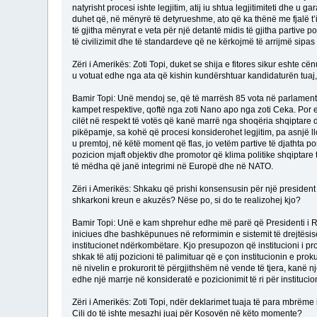
natyrisht procesi ishte legjitim, atij iu shtua legjitimiteti dhe 
duhet që, në mënyrë të detyrueshme, ato që ka thënë me fjalë t’
të gjitha mënyrat e veta për një detantë midis të gjitha partive p
të civilizimit dhe të standardeve që ne kërkojmë të arrijmë sipa
Zëri i Amerikës: Zoti Topi, duket se shija e fitores sikur eshte cënu
u votuat edhe nga ata që kishin kundërshtuar kandidaturën tuaj, nd
Bamir Topi: Unë mendoj se, që të marrësh 85 vota në parlament,
kampet respektive, qoftë nga zoti Nano apo nga zoti Ceka. Por e
cilët në respekt të votës që kanë marrë nga shoqëria shqiptare
pikëpamje, sa kohë që procesi konsiderohet legjitim, pa asnjë llo
u premtoj, në këtë moment që flas, jo vetëm partive të djathta po
pozicion mjaft objektiv dhe promotor që klima politike shqiptar
të mëdha që janë integrimi në Europë dhe në NATO.
Zëri i Amerikës: Shkaku që prishi konsensusin për një president 
shkarkoni kreun e akuzës? Nëse po, si do te realizohej kjo?
Bamir Topi: Unë e kam shprehur edhe më parë që Presidenti i Rep
iniciues dhe bashkëpunues në reformimin e sistemit të drejtësis
institucionet ndërkombëtare. Kjo presupozon që institucioni i pr
shkak të atij pozicioni të palimituar që e çon institucionin e pro
në nivelin e prokurorit të përgjithshëm në vende të tjera, kanë nj
edhe një marrje në konsideratë e pozicionimit të ri për institucion
Zëri i Amerikës: Zoti Topi, ndër deklarimet tuaja të para mbrëme
Cili do të ishte mesazhi juaj për Kosovën në këto momente?