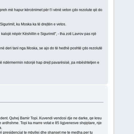
hpreh më hapur kërcënimet për t’i vënë veton çdo rezolute që do
igurimit, ku Moska ka të drejtën e vetos.
ojë nëpër Këshillin e Sigurimit", - tha zoti Lavrov pas një
 dhënë deri tani nga Moska, se ajo do të hedhë poshtë çdo rezolutë
o të ndërmerrnin ndonjë hap drejt pavarësisë, pa mbështetjen e
sident. Quhej Bamir Topi. Kuvendi vendosi dje ne darke, qe kreu
et e ardhshme. Topi ka marre votat e 85 ligjvenesve shqiptare, nje
a.
ari presidencial te mbyllej dhe shanset me te medha per tu