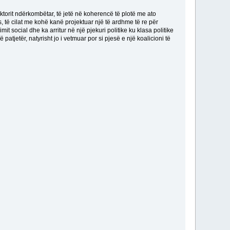
torit ndërkombëtar, të jetë në koherencë të plotë me ato
 të cilat me kohë kanë projektuar një të ardhme të re për
it social dhe ka arritur në një pjekuri politike ku klasa politike
atjetër, natyrisht jo i vetmuar por si pjesë e një koalicioni të