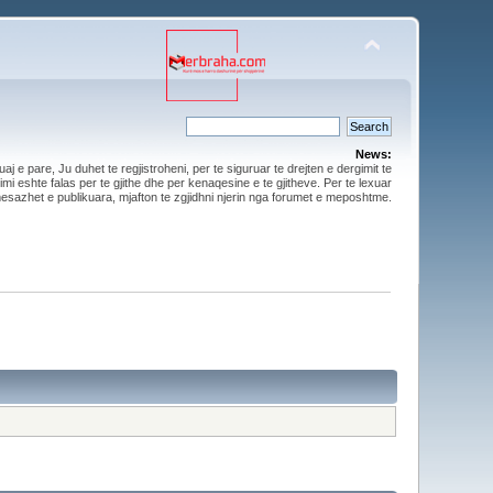
News:
aj e pare, Ju duhet te regjistroheni, per te siguruar te drejten e dergimit te
mi eshte falas per te gjithe dhe per kenaqesine e te gjitheve. Per te lexuar
esazhet e publikuara, mjafton te zgjidhni njerin nga forumet e meposhtme.