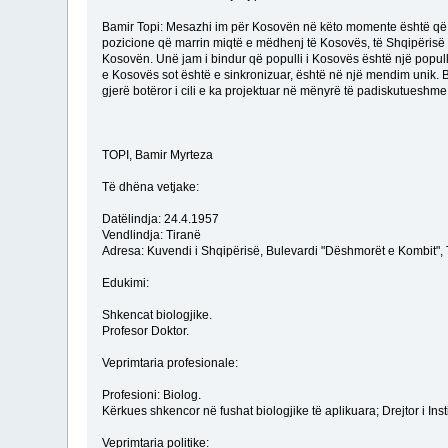
Bamir Topi: Mesazhi im për Kosovën në këto momente është që të
pozicione që marrin miqtë e mëdhenj të Kosovës, të Shqipërisë d
Kosovën. Unë jam i bindur që populli i Kosovës është një popull i c
e Kosovës sot është e sinkronizuar, është në një mendim unik. Beso
gjerë botëror i cili e ka projektuar në mënyrë të padiskutueshm
TOPI, Bamir Myrteza
Të dhëna vetjake:
Datëlindja: 24.4.1957
Vendlindja: Tiranë
Adresa: Kuvendi i Shqipërisë, Bulevardi "Dëshmorët e Kombit", 
Edukimi:
Shkencat biologjike.
Profesor Doktor.
Veprimtaria profesionale:
Profesioni: Biolog.
Kërkues shkencor në fushat biologjike të aplikuara; Drejtor i Inst
Veprimtaria politike: