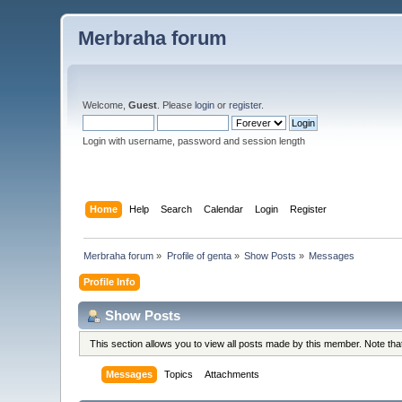
Merbraha forum
Welcome,
Guest
. Please
login
or
register
.
Login with username, password and session length
Home
Help
Search
Calendar
Login
Register
Merbraha forum
»
Profile of genta
»
Show Posts
»
Messages
Profile Info
Show Posts
This section allows you to view all posts made by this member. Note th
Messages
Topics
Attachments