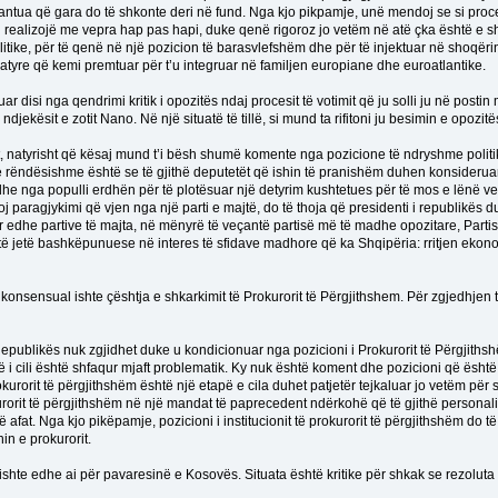
u garantua që gara do të shkonte deri në fund. Nga kjo pikpamje, unë mendoj se si proc
i realizojë me vepra hap pas hapi, duke qenë rigoroz jo vetëm në atë çka është e sh
olitike, për të qenë në një pozicion të barasvlefshëm dhe për të injektuar në shoqëri
s atyre që kemi premtuar për t’u integruar në familjen europiane dhe euroatlantike.
ar disi nga qendrimi kritik i opozitës ndaj procesit të votimit që ju solli ju në postin m
jekësit e zotit Nano. Në një situatë të tillë, si mund ta rifitoni ju besimin e opozit
 natyrisht që kësaj mund t’i bësh shumë komente nga pozicione të ndryshme politik
 rëndësishme është se të gjithë deputetët që ishin të pranishëm duhen konsideruar
 dhe nga populli erdhën për të plotësuar një detyrim kushtetues për të mos e lënë 
j paragjykimi që vjen nga një parti e majtë, do të thoja që presidenti i republikës 
r edhe partive të majta, në mënyrë të veçantë partisë më të madhe opozitare, Partisë 
e të jetë bashkëpunuese në interes të sfidave madhore që ka Shqipëria: rritjen ekon
konsensual ishte çështja e shkarkimit të Prokurorit të Përgjithshem. Për zgjedhjen t
ublikës nuk zgjidhet duke u kondicionuar nga pozicioni i Prokurorit të Përgjithshë
ë i cili është shfaqur mjaft problematik. Ky nuk është koment dhe pozicioni që ësht
okurorit të përgjithshëm është një etapë e cila duhet patjetër tejkaluar jo vetëm pë
kurorit të përgjithshëm në një mandat të paprecedent ndërkohë që të gjithë personalite
ë afat. Nga kjo pikëpamje, pozicioni i institucionit të prokurorit të përgjithshëm do t
in e prokurorit.
 ishte edhe ai për pavaresinë e Kosovës. Situata është kritike për shkak se rezoluta