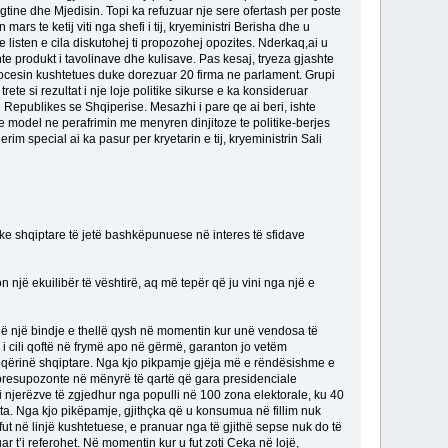
egtine dhe Mjedisin. Topi ka refuzuar nje sere ofertash per poste
s te ketij viti nga shefi i tij, kryeministri Berisha dhe u
 listen e cila diskutohej ti propozohej opozites. Nderkaq,ai u
te produkt i tavolinave dhe kulisave. Pas kesaj, tryeza gjashte
 procesin kushtetues duke dorezuar 20 firma ne parlament. Grupi
e si rezultat i nje loje politike sikurse e ka konsideruar
 Republikes se Shqiperise. Mesazhi i pare qe ai beri, ishte
jete model ne perafrimin me menyren dinjitoze te politike-berjes
m special ai ka pasur per kryetarin e tij, kryeministrin Sali
tike shqiptare të jetë bashkëpunuese në interes të sfidave
on një ekuilibër të vështirë, aq më tepër që ju vini nga një e
në një bindje e thellë qysh në momentin kur unë vendosa të
t, i cili qoftë në frymë apo në gërmë, garanton jo vetëm
 shoqërinë shqiptare. Nga kjo pikpamje gjëja më e rëndësishme e
ila presupozonte në mënyrë të qartë që gara presidenciale
t i njerëzve të zgjedhur nga populli në 100 zona elektorale, ku 40
vota. Nga kjo pikëpamje, gjithçka që u konsumua në fillim nuk
ut në linjë kushtetuese, e pranuar nga të gjithë sepse nuk do të
uar t’i referohet. Në momentin kur u fut zoti Ceka në lojë,