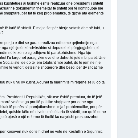
es kushtetues ai tashmë është realizuar dhe presidenti i shtetit
kruar në dokumentin themeltar të shtetit por të kontribuojë me
në shqiptare, për fat të keq problematike, të gjithë ata elementë
ë të lartë të shtetit. E majta flet për blerje votash dhe në fakt ju
ës?
e por ju e dini se gara u realizua edhe me qejfmbetje nga
 nga një tjetër këndvështrim si deputetë të përgjegjshëm, të
vendin në krizën e zgjedhjeve të parakohëshme. Nga kjo
duhet t’u largohet paragjykimeve dhe duhet të jetë mbi palët. Unë
Socialiste, që do të jem totalisht mbi palët, do të jem në një
omike të vendit, qetësinë shoqërore dhe besoj për dy sfidat më
uaj nuk u vu ky kusht. A duhet ta marrim të mirëqenë se ju do ta
m. Presidenti i Republikës, sikurse është premtuar, do të jetë
ë marrë vetëm nga partitë politike shqiptare por edhe nga
r shkak të punës së pamjaftueshme, mjaft problematike, por për
tet, qofshin këto në nivelet më të larta të shtetit, por qoftë edhe
ë jetë pjesë e një reforme të thellë ku natyrisht presupozohet
 për Kosovën nuk do të hidhet në votë në Këshillin e Sigurimit.