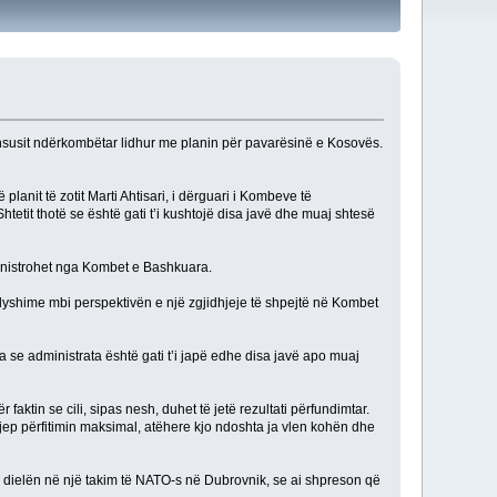
sensusit ndërkombëtar lidhur me planin për pavarësinë e Kosovës.
planit të zotit Marti Ahtisari, i dërguari i Kombeve të
htetit thotë se është gati t’i kushtojë disa javë dhe muaj shtesë
ministrohet nga Kombet e Bashkuara.
 dyshime mbi perspektivën e një zgjidhjeje të shpejtë në Kombet
se administrata është gati t’i japë edhe disa javë apo muaj
ktin se cili, sipas nesh, duhet të jetë rezultati përfundimtar.
jep përfitimin maksimal, atëhere kjo ndoshta ja vlen kohën dhe
 të dielën në një takim të NATO-s në Dubrovnik, se ai shpreson që