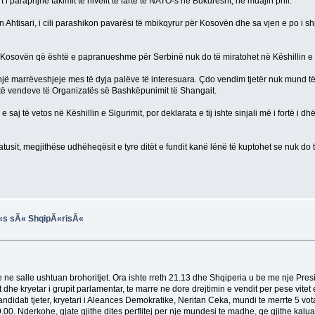
i paraprijnë takimit të nivelit të lartë të NATO-s në Bukuresht, në muajin prill.
 Ahtisari, i cili parashikon pavarësi të mbikqyrur për Kosovën dhe sa vjen e po i s
ër Kosovën që është e papranueshme për Serbinë nuk do të miratohet në Këshillin e S
marrëveshjeje mes të dyja palëve të interesuara. Çdo vendim tjetër nuk mund të kal
m të vendeve të Organizatës së Bashkëpunimit të Shangait.
e saj të vetos në Këshillin e Sigurimit, por deklarata e tij ishte sinjali më i fortë i
tusit, megjithëse udhëheqësit e tyre ditët e fundit kanë lënë të kuptohet se nuk d
ikÃ«s sÃ« ShqipÃ«risÃ«
e ne salle ushtuan brohoritjet. Ora ishte rreth 21.13 dhe Shqiperia u be me nje Pre
isht dhe kryetar i grupit parlamentar, te marre ne dore drejtimin e vendit per pese vit
idati tjeter, kryetari i Aleances Demokratike, Neritan Ceka, mundi te merrte 5 vot
00. Nderkohe, gjate gjithe dites perflitej per nje mundesi te madhe, qe gjithe kalu