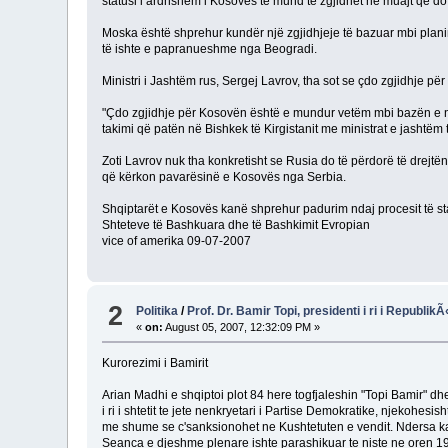
statusi i ardhshëm i Kosovës të mund të zgjidhet në muajt që do t’
Moska është shprehur kundër një zgjidhjeje të bazuar mbi planin
të ishte e papranueshme nga Beogradi.
Ministri i Jashtëm rus, Sergej Lavrov, tha sot se çdo zgjidhje p
"Çdo zgjidhje për Kosovën është e mundur vetëm mbi bazën e një 
takimi që patën në Bishkek të Kirgistanit me ministrat e jashtë
Zoti Lavrov nuk tha konkretisht se Rusia do të përdorë të drejtën 
që kërkon pavarësinë e Kosovës nga Serbia.
Shqiptarët e Kosovës kanë shprehur padurim ndaj procesit të sta
Shteteve të Bashkuara dhe të Bashkimit Evropian
vice of amerika 09-07-2007
2
Politika
/
Prof. Dr. Bamir Topi, presidenti i ri i Republ
«
on:
August 05, 2007, 12:32:09 PM »
Kurorezimi i Bamirit
Arian Madhi e shqiptoi plot 84 here togfjaleshin "Topi Bamir" dh
i ri i shtetit te jete nenkryetari i Partise Demokratike, njekohes
me shume se c'sanksionohet ne Kushtetuten e vendit. Ndersa kand
Seanca e djeshme plenare ishte parashikuar te niste ne oren 19.