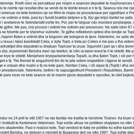
 ne mbremje. Rreth ores se percaktuar per nisjen e seances deputete te mazhorance
te nxirrte nje rezultat dhe se vendi do te kishte kreun e ri te tij. Seanca nisi me n
, i emeruar ne kete funksion qe ne fillim te nisjes se procedurave per zgjedhjen e Pr
 ne votimin e trete, pasi ky i fundit braktisi detyren e tij. Kjo gje krijoi ilaritet ne sa
ri i anetareve te Sekretariatit eshte tre. Por, per te larguar cdo mundesi perplasjej
e gjithe. Me pas, nisi procesi i votimit me votimin per prezencen. Ne salle ishin 87 
es se fshehte per te shprehur vullnetin. Te gjithe reflektonin qetesi dhe bindje se To
, hapnin fleten e votimit dhe ia tregonin ate kolegeve te tjere. Nderkohe, ne salle 
u lexua i takoi kandidatit Ceka, e dyta Topit, e treta po Cekes e me pas u tha vetem e
trokitjet dhe deputetet iu drejtuan Topit per ta uruar. Sigurisht i pari qe i dha dor
isi, kryeministri Berisha merr nje telefon, te cilin ia kalon kreut te ri te shtetit. Me
e krye te shtetit. Menjehere kryeparlamentarja Topalli, ia dha fjalen Topit, i cili per
jet e tij. "Ne themel te angazhimit tim do te jete vetem respektimi i ligjeve te vendit
 e votuan dhe rivalin e tij ne kete gare, Neritan Ceka, i cili sipas tij (Topit) i dha
 presidenciale. Nderkohe, betimi i te sapozgjedhurit President i Republikes, Bamir T
e pare nese ne kete seance do te marrin pjese deputetet e opozites, te cilet bojkotua
indur ne 24 prill te vitit 1957 ne nje familje me tradita te hershme Tiranes. Ka kryer
 Institutit te Kerkimeve Veterinare. Topi eshte afruar ne politiken shqiptare ne viti
iere akademike. Pasi e realizoi kete, Topi vendosi te futej ne politike ku edhe kand
nistrit Berisha, ne detyren e ministrit te Bujqesise deri ne vitin 1997. Topi eshte dep