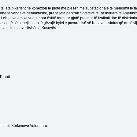
 jetë pikërisht në kohezion të plotë me pjesën më substacionale të mendimit të fak
he të vendeve demokratike, pra të jetë përkrah Shteteve të Bashkuara të Amerikës,
ili jo vetëm ka vuajtur por është formuar gjatë procesit të izolimit dhe të diskriminim
j që së shpejti ai do të gëzojë frytet e pavarësisë së Kosovës, status që do të vijë p
e statusin e pavarësisë së Kosovës.
Tiranë.
itutit të Kërkimeve Veterinare.