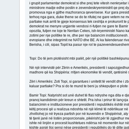
i grupit parlamentar demokrat si dhe prej tete vitesh nenkryetar 
ministrore madje edhe postin e zevendeskryeministrit qe prej dy v
promovua nga e gjithe mazhoranca qeverisese. Kur gara presidenci
terhoq nga gara, duke thene se do te rifutej ne gare vetem ne mo
partiake nuk arriti te gjeje konsensus tek ceshtja e prokurorit 
demokrat ne menyre urgjente vendosi ri-futjen ne gare te Bamir T
opozita, futjen ne loje te Neritan Cekes, ish-kryeministri Nano 
zotimi per nje politike te re, dhe per nje balancim institucionesh
evropiane dhe integrimit ne NATO dhe BE. Ai ka falenderuar rivali
Berisha, i cili, sipas Topit ka pasur nje rol te pazevendesueshe
Topi: Do të jem plotësisht mbi palët, për një politikë bashkëpun
Në një intervistë për Zërin e Amerikës, presidenti i sapozgjedhur
madhore që ka Shqipëria: rritjen ekonomike të vendit, qetësin
Zëri i Amerikës: Zoti Topi, si garantues i unitetit të vendit dhe i
kaluar partiake? Pra si do te mund te beni ju shkeputjen e plote 
Bamir Topi: Natyrisht sot unë duhet të flas ndryshe nga dita e
pranoj kandidimin për kreun e shtetit. Pra isha i prirur të lançoj
balancimin e institucioneve por presidenti i republikës është in
këtij procesi që u realizua ndoshta në një klimë të ndërlikuar në
zhvillohej jo në tryeza partish por në kuvendin e Shqipërisë, aty
të tjerë janë në listën proporcionale, pikërisht për të zgjedhur 
ishte në linjën e procesit kushtetues ndërsa në momentin kur në 
kishte asnjë lloj sensi nëse presidenti i republikës do të dilte ja