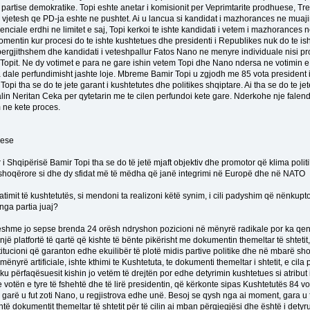
i partise demokratike. Topi eshte anetar i komisionit per Veprimtarite prodhuese, Tr
jetesh qe PD-ja eshte ne pushtet. Ai u lancua si kandidat i mazhorances ne muajin mar
ale erdhi ne limitet e saj, Topi kerkoi te ishte kandidati i vetem i mazhorances ne
mentin kur procesi do te ishte kushtetues dhe presidenti i Republikes nuk do te ish
te pergjithshem dhe kandidati i veteshpallur Fatos Nano ne menyre individuale nisi
opit. Ne dy votimet e para ne gare ishin vetem Topi dhe Nano ndersa ne votimin e tret
ka dale perfundimisht jashte loje. Mbreme Bamir Topi u zgjodh me 85 vota president i
. Topi tha se do te jete garant i kushtetutes dhe politikes shqiptare. Ai tha se do te 
n Neritan Ceka per qytetarin me te cilen perfundoi kete gare. Nderkohe nje falenderi
m ne kete proces.
uese
 i Shqipërisë Bamir Topi tha se do të jetë mjaft objektiv dhe promotor që klima poli
ë shoqërore si dhe dy sfidat më të mëdha që janë integrimi në Europë dhe në NATO
 zbatimit të kushtetutës, si mendoni ta realizoni këtë synim, i cili padyshim që nënkupt
nga partia juaj?
 djeshme jo sepse brenda 24 orësh ndryshon pozicioni në mënyrë radikale por ka qe
a një platfortë të qartë që kishte të bënte pikërisht me dokumentin themeltar të shteti
stitucioni që garanton edhe ekuilibër të plotë midis partive politike dhe në mbarë
 mënyrë artificiale, ishte kthimi te Kushtetuta, te dokumenti themeltar i shtetit, e c
 ku përfaqësuesit kishin jo vetëm të drejtën por edhe detyrimin kushtetues si atribu
me votën e tyre të fshehtë dhe të lirë presidentin, që kërkonte sipas Kushtetutës 84 
garë u fut zoti Nano, u regjistrova edhe unë. Besoj se qysh nga ai moment, gara u f
shtë dokumentit themeltar të shtetit për të cilin ai mban përgjegjësi dhe është i detyr