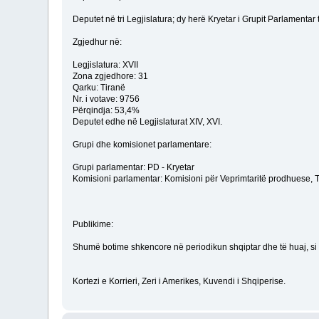
Deputet në tri Legjislatura; dy herë Kryetar i Grupit Parlamenta
Zgjedhur në:
Legjislatura: XVII
Zona zgjedhore: 31
Qarku: Tiranë
Nr. i votave: 9756
Përqindja: 53,4%
Deputet edhe në Legjislaturat XIV, XVI.
Grupi dhe komisionet parlamentare:
Grupi parlamentar: PD - Kryetar
Komisioni parlamentar: Komisioni për Veprimtaritë prodhuese, T
Publikime:
Shumë botime shkencore në periodikun shqiptar dhe të huaj, si d
Kortezi e Korrieri, Zeri i Amerikes, Kuvendi i Shqiperise.