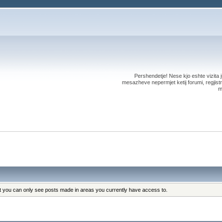
Pershendetje! Nese kjo eshte vizita ju
mesazheve nepermjet ketij forumi, regjistri
m
at you can only see posts made in areas you currently have access to.